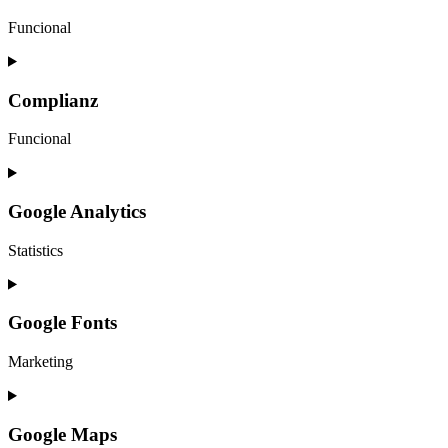
wordpress
Funcional
Consent
to
service
Complianz
polylang
Funcional
Consent
to
service
Google Analytics
complianz
Statistics
Consent
to
service
Google Fonts
google-
analytics
Marketing
Consent
to
service
Google Maps