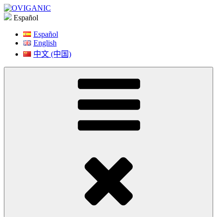
Saltar
a
Español
contenido
Español
English
中文 (中国)