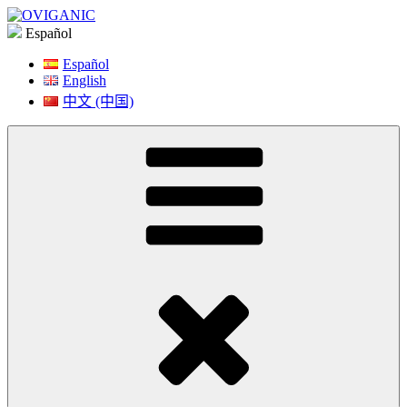
Saltar
a
Español
contenido
Español
English
中文 (中国)