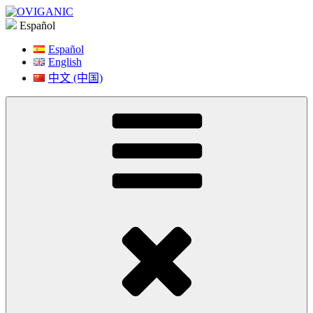
Saltar
a
Español
contenido
Español
English
中文 (中国)