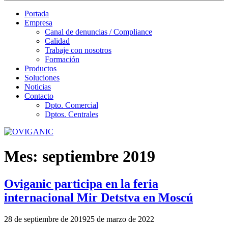
Portada
Empresa
Canal de denuncias / Compliance
Calidad
Trabaje con nosotros
Formación
Productos
Soluciones
Noticias
Contacto
Dpto. Comercial
Dptos. Centrales
Mes:
septiembre 2019
Oviganic participa en la feria
internacional Mir Detstva en Moscú
Publicado
28 de septiembre de 2019
25 de marzo de 2022
el