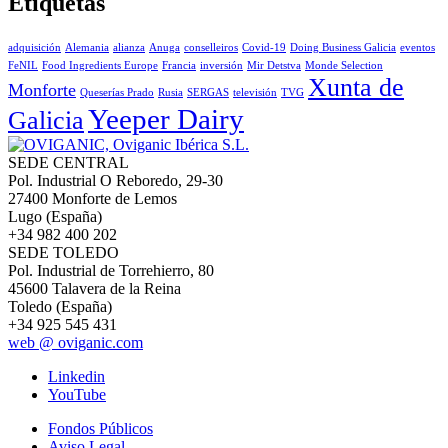
Etiquetas
adquisición
Alemania
alianza
Anuga
conselleiros
Covid-19
Doing Business Galicia
eventos
FeNIL
Food Ingredients Europe
Francia
inversión
Mir Detstva
Monde Selection
Xunta de
Monforte
Queserías Prado
Rusia
SERGAS
televisión
TVG
Yeeper Dairy
Galicia
SEDE CENTRAL
Pol. Industrial O Reboredo, 29-30
27400 Monforte de Lemos
Lugo (España)
+34 982 400 202
SEDE TOLEDO
Pol. Industrial de Torrehierro, 80
45600 Talavera de la Reina
Toledo (España)
+34 925 545 431
web @ oviganic.com
Linkedin
YouTube
Fondos Públicos
Aviso Legal