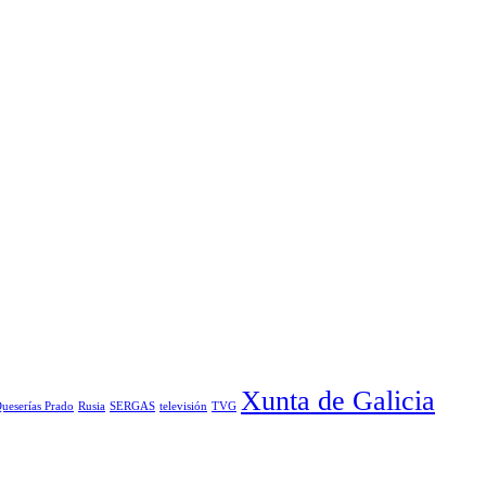
Xunta de Galicia
ueserías Prado
Rusia
SERGAS
televisión
TVG