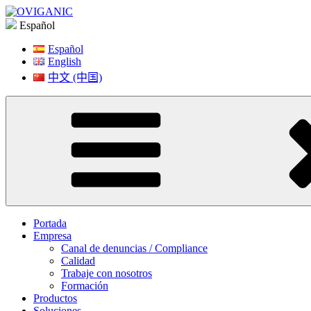
Saltar
a
Español
contenido
Español
English
中文 (中国)
Portada
Empresa
Canal de denuncias / Compliance
Calidad
Trabaje con nosotros
Formación
Productos
Soluciones