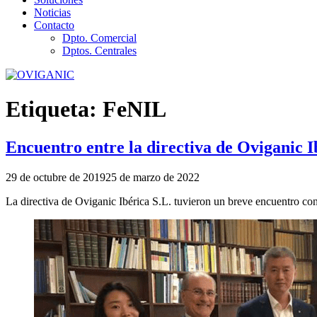
Noticias
Contacto
Dpto. Comercial
Dptos. Centrales
Etiqueta:
FeNIL
Encuentro entre la directiva de Oviganic I
Publicado
29 de octubre de 2019
25 de marzo de 2022
el
La directiva de Oviganic Ibérica S.L. tuvieron un breve encuentro co