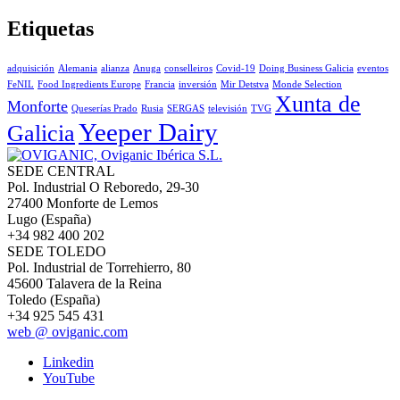
Etiquetas
adquisición
Alemania
alianza
Anuga
conselleiros
Covid-19
Doing Business Galicia
eventos
FeNIL
Food Ingredients Europe
Francia
inversión
Mir Detstva
Monde Selection
Xunta de
Monforte
Queserías Prado
Rusia
SERGAS
televisión
TVG
Yeeper Dairy
Galicia
SEDE CENTRAL
Pol. Industrial O Reboredo, 29-30
27400 Monforte de Lemos
Lugo (España)
+34 982 400 202
SEDE TOLEDO
Pol. Industrial de Torrehierro, 80
45600 Talavera de la Reina
Toledo (España)
+34 925 545 431
web @ oviganic.com
Linkedin
YouTube