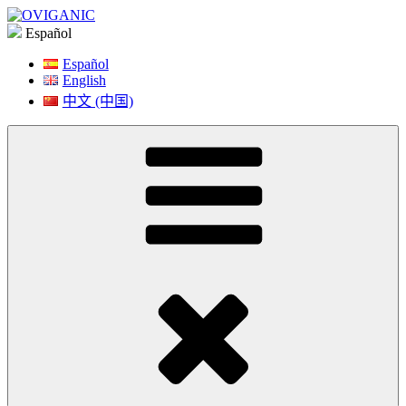
Saltar
a
Español
contenido
Español
English
中文 (中国)