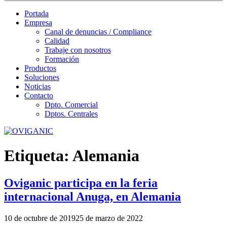
Portada
Empresa
Canal de denuncias / Compliance
Calidad
Trabaje con nosotros
Formación
Productos
Soluciones
Noticias
Contacto
Dpto. Comercial
Dptos. Centrales
Etiqueta:
Alemania
Oviganic participa en la feria
internacional Anuga, en Alemania
Publicado
10 de octubre de 2019
25 de marzo de 2022
el