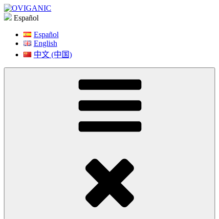
Saltar
a
Español
contenido
Español
English
中文 (中国)