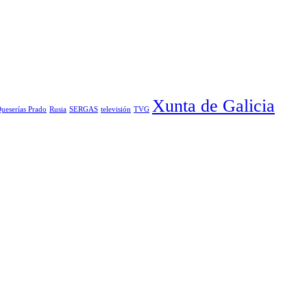
Xunta de Galicia
ueserías Prado
Rusia
SERGAS
televisión
TVG