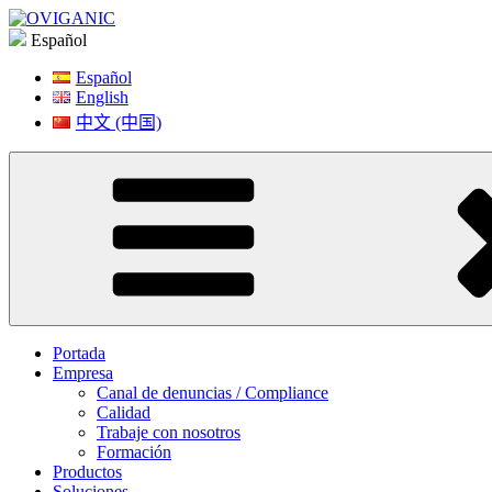
Saltar
a
Español
contenido
Español
English
中文 (中国)
Portada
Empresa
Canal de denuncias / Compliance
Calidad
Trabaje con nosotros
Formación
Productos
Soluciones