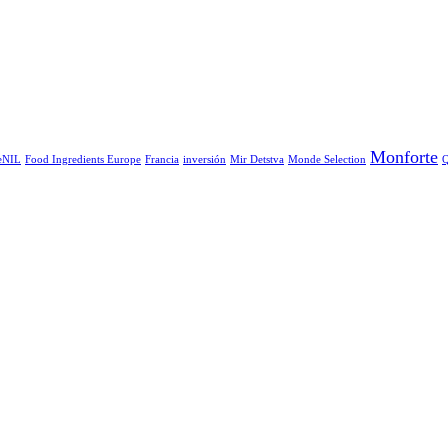
Monforte
eNIL
Food Ingredients Europe
Francia
inversión
Mir Detstva
Monde Selection
Q