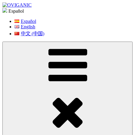
Saltar
a
Español
contenido
Español
English
中文 (中国)