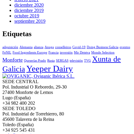
diciembre 2020
diciembre 2019
octubre 2019
septiembre 2019
Etiquetas
adquisición
Alemania
alianza
Anuga
conselleiros
Covid-19
Doing Business Galicia
eventos
FeNIL
Food Ingredients Europe
Francia
inversión
Mir Detstva
Monde Selection
Xunta de
Monforte
Queserías Prado
Rusia
SERGAS
televisión
TVG
Yeeper Dairy
Galicia
SEDE CENTRAL
Pol. Industrial O Reboredo, 29-30
27400 Monforte de Lemos
Lugo (España)
+34 982 400 202
SEDE TOLEDO
Pol. Industrial de Torrehierro, 80
45600 Talavera de la Reina
Toledo (España)
+34 925 545 431