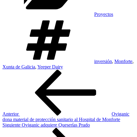
Proyectos
Tags
inversión
,
Monforte
,
Xunta de Galicia
,
Yeeper Dairy
Navegación
Noticia
Anterior
de
entradas
Anterior
Oviganic
dona material de protección sanitario al Hospital de Monforte
Siguiente
Siguiente
Oviganic adquiere Queserías Prado
Noticia